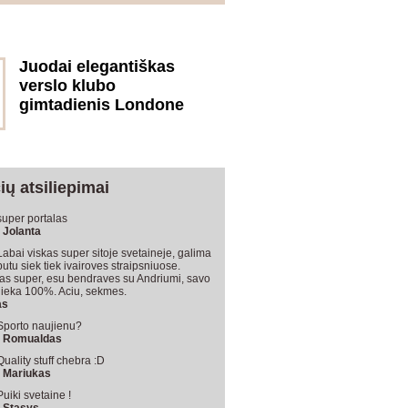
Juodai elegantiškas
verslo klubo
gimtadienis Londone
ių atsiliepimai
super portalas
- Jolanta
Labai viskas super sitoje svetaineje, galima
butu siek tiek ivairoves straipsniuose.
as super, esu bendraves su Andriumi, savo
lieka 100%. Aciu, sekmes.
as
Sporto naujienu?
- Romualdas
Quality stuff chebra :D
- Mariukas
Puiki svetaine !