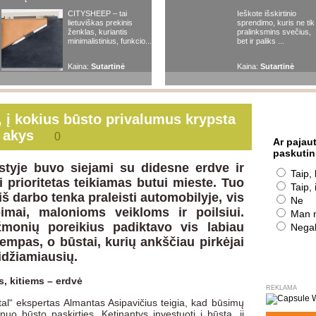
CITYSHEEP – tai
Ieškote išskirtinio
Lietuvos diena
Sporto naujienos
Ekonomika
Mano verslas
Tec
lietuviškas prekinis
sprendimo, kuris ne tik
ženklas, kuriantis
pralinksmins svečius,
minimalistinius, funkcio...
bet ir paliks ...
ir santykiai
Kelionės
Žmonės
Psichologija
Sveikata
Straipsn
Kaina:
Sutartinė
Kaina:
Sutartinė
ir santykiai
Kelionės
Žmonės
Psichologija
Sveikata
Straipsn
ir santykiai
Kelionės
Žmonės
Psichologija
Sveikata
Straipsn
, į kokius būsto privalumus krypsta
ų akys
ir santykiai
Kelionės
Žmonės
Psichologija
Sveikata
Straipsn
0
Ar pajau
paskutin
ir santykiai
Kelionės
Žmonės
Psichologija
Sveikata
Straipsn
tyje buvo siejami su didesne erdve ir
Taip, 
 prioritetas teikiamas butui mieste. Tuo
Taip, 
 iš darbo tenka praleisti automobilyje, vis
Ne
imai, malonioms veikloms ir poilsiui.
Man n
monių poreikius padiktavo vis labiau
Negali
empas, o būstai, kurių ankščiau pirkėjai
idžiamiausių.
, kitiems – erdvė
REKLAMA
tal“ ekspertas Almantas Asipavičius teigia, kad būsimų
nuo būsto paskirties. Ketinantys investuoti į būstą, jį