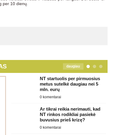
 per 10 dienų.
AS
daugiau
NT startuolis per pirmuosius
metus sutelkė daugiau nei 5
mln. eurų
0 komentarai
Ar tikrai reikia nerimauti, kad
NT rinkos rodikliai pasiekė
buvusius prieš krizę?
0 komentarai