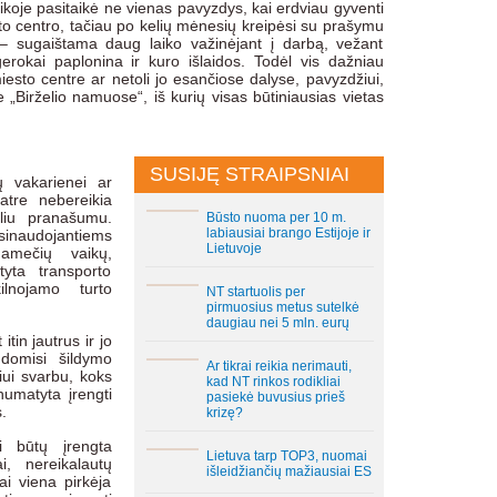
ikoje pasitaikė ne vienas pavyzdys, kai erdviau gyventi
to centro, tačiau po kelių mėnesių kreipėsi su prašymu
s – sugaištama daug laiko važinėjant į darbą, vežant
erokai paplonina ir kuro išlaidos. Todėl vis dažniau
 miesto centre ar netoli jo esančiose dalyse, pavyzdžiui,
„Birželio namuose“, iš kurių visas būtiniausias vietas
SUSIJĘ STRAIPSNIAI
tų vakarienei ar
atre nebereikia
eliu pranašumu.
Būsto nuoma per 10 m.
labiausiai brango Estijoje ir
naudojantiems
Lietuvoje
namečių vaikų,
yta transporto
ilnojamo turto
NT startuolis per
pirmuosius metus sutelkė
daugiau nei 5 mln. eurų
tin jautrus ir jo
 domisi šildymo
Ar tikrai reikia nerimauti,
iui svarbu, koks
kad NT rinkos rodikliai
numatyta įrengti
pasiekė buvusius prieš
.
krizę?
i būtų įrengta
Lietuva tarp TOP3, nuomai
ai, nereikalautų
išleidžiančių mažiausiai ES
ai viena pirkėja