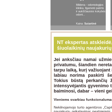
Mildena - odontologijos
Naujausios
Migracija
Pasaulis
klinika. Ilgametė patirtis
ir aukščiausios kokybės
odont...
Gyvenimas UK
Nuomonės
Šeima 
Kaina:
Sutartinė
Gyvenimas UK
Nuomonės
Šeima 
Gyvenimas UK
Nuomonės
Šeima 
NT ekspertas atskleidė
šiuolaikinių naujakuri
Gyvenimas UK
Nuomonės
Šeima 
Gyvenimas UK
Nuomonės
Šeima 
Jei anksčiau namai užmies
privatumu, šiandien neretai
tarpu laiką, kurį važiuojant
labiau norima paskirti še
Tokius būstą perkančių ž
intensyvėjantis gyvenimo t
baiminosi, dabar – vieni ge
Vieniems svarbiau funkcionalumas
Nekilnojamojo turto agentūros „Capi
naujakurių reikalavimai neatsiejami 