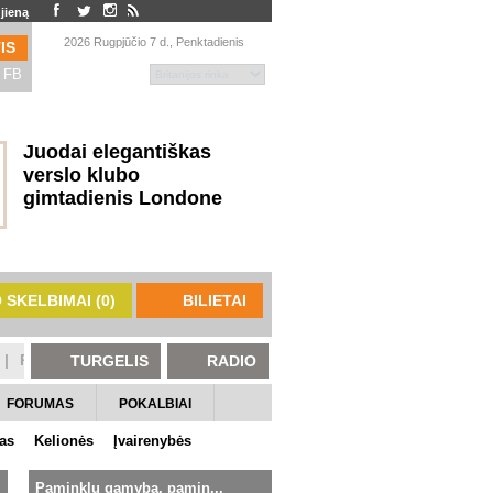
jieną
2026 Rugpjūčio 7 d., Penktadienis
IS
u FB
Juodai elegantiškas
verslo klubo
gimtadienis Londone
 SKELBIMAI (
0
)
BILIETAI
|
Retro Fotobūdelės nuoma – stilingas akcentas Jūsų ...
☆
|
TURGELIS
RADIO
FORUMAS
POKALBIAI
as
Kelionės
Įvairenybės
Paminklų gamyba, pamin...