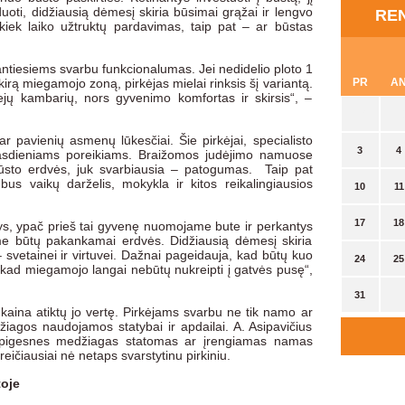
uoti, didžiausią dėmesį skiria būsimai grąžai ir lengvo
RE
 kiek laiko užtruktų pardavimas, taip pat – ar būstas
antiesiems svarbu funkcionalumas. Jei nedidelio ploto 1
PR
A
rą miegamojo zoną, pirkėjas mielai rinksis šį variantą.
jų kambarių, nors gyvenimo komfortas ir skirsis“, –
27
28
ar pavienių asmenų lūkesčiai. Šie pirkėjai, specialisto
3
4
 kasdieniams poreikiams. Braižomos judėjimo namuose
sto erdvės, juk svarbiausia – patogumas. Taip pat
us vaikų darželis, mokykla ir kitos reikalingiausios
10
11
17
18
nys, ypač prieš tai gyvenę nuomojame bute ir perkantys
me būtų pakankamai erdvės. Didžiausią dėmesį skiria
 svetainei ir virtuvei. Dažnai pageidauja, kad būtų kuo
24
25
 kad miegamojo langai nebūtų nukreipti į gatvės pusę“,
31
1
kaina atiktų jo vertę. Pirkėjams svarbu ne tik namo ar
džiagos naudojamos statybai ir apdailai. A. Asipavičius
nt pigesnes medžiagas statomas ar įrengiamas namas
reičiausiai nė netaps svarstytinu pirkiniu.
toje