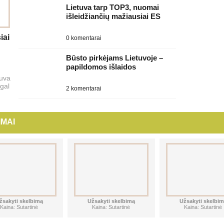
Lietuva tarp TOP3, nuomai
išleidžiančių mažiausiai ES
iai
0 komentarai
Būsto pirkėjams Lietuvoje –
papildomos išlaidos
tuva
gal
2 komentarai
MAI
žsakyti skelbimą
Užsakyti skelbimą
Užsakyti skelbim
Kaina: Sutartinė
Kaina: Sutartinė
Kaina: Sutartinė