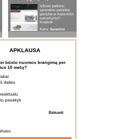
Ieškote patikimo
hnologijos
Mokslo naujienos
sprendimo paminklo
gamybai ar kapavietės
sutvarkymui?
iai
Skanaus
Būstas
Kreipkitė...
Augintiniai
Kaina:
Sutartinė
iai
Skanaus
Būstas
Augintiniai
iai
Skanaus
Būstas
Augintiniai
APKLAUSA
iai
Skanaus
Būstas
Augintiniai
tei būsto nuomos brangimą per
ius 10 metų?
iai
Skanaus
Būstas
Augintiniai
labai
iš dalies
eaktualu
u pasakyti