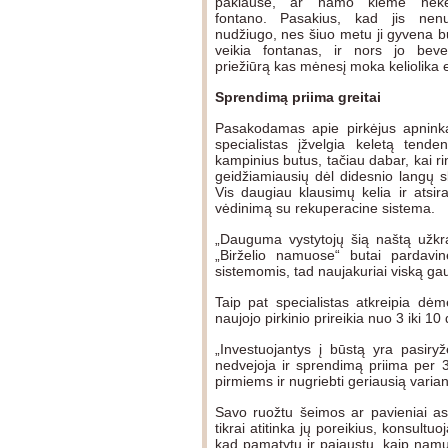
paklausė, ar namo kieme neket
fontano. Pasakius, kad jis nenu
nudžiugo, nes šiuo metu ji gyvena b
veikia fontanas, ir nors jo bev
priežiūrą kas mėnesį moka keliolika e
Sprendimą priima greitai
Pasakodamas apie pirkėjus apninka
specialistas įžvelgia keletą tenden
kampinius butus, tačiau dabar, kai ri
geidžiamiausių dėl didesnio langų s
Vis daugiau klausimų kelia ir atsir
vėdinimą su rekuperacine sistema.
„Dauguma vystytojų šią naštą užkra
„Birželio namuose“ butai pardavi
sistemomis, tad naujakuriai viską gau
Taip pat specialistas atkreipia dėme
naujojo pirkinio prireikia nuo 3 iki 10
„Investuojantys į būstą yra pasiryž
nedvejoja ir sprendimą priima per 3
pirmiems ir nugriebti geriausią variant
Savo ruožtu šeimos ar pavieniai asm
tikrai atitinka jų poreikius, konsult
kad pamatytų ir pajaustų, kaip namuo