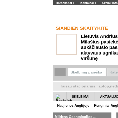
Horoskopai +
Kontaktai +
Skelbk info
REKLAMA
ŠIANDIEN SKAITYKITE
Lietuvis Andrius
Milašius pasiek
aukščiausio pas
aktyvaus ugnika
viršūnę
Taisau stacionarius, laptop,net
SKELBIMAI
AKTUALIJ
Naujienos Anglijoje
Renginiai Angl
Įkelk naują skelbimą
Rekomenduoja
Mildena Odontologijos ...