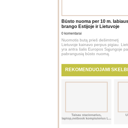
Būsto nuoma per 10 m. labiaus
brango Estijoje ir Lietuvoje
0 komentarai
Nuomotis butą prieš dešimtmetį
Lietuvoje kainavo perpus pigiau. Lie
yra antra šalis Europos Sąjungoje pa
pabrangusią būsto nuomą.
REKOMENDUOJAMI SKELBI
os,
Nauji ir dėvėti drabužiai iš UK
Taisau stacionarius,
U
£6.00
laptop,netbook kompiuterius L...