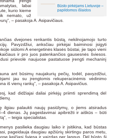
inama įrengti
matytas, labai
Būsto pirkėjams Lietuvoje –
ute, kurio kieme
papildomos išlaidos
eik nemato, už
urų“, – pasakoja A. Asipavičiaus.
nčias dvejones renkantis būstą, nekilnojamojo turto
cijų. Pavyzdžiui, anksčiau pirkėjai baiminosi įsigyti
nkoje siūlomi A energetinės klasės būstai, jie tapo vieni
kaičiaus ir pro juos patenkančios gausesnės šviesos.
adusi prievolė naujuose pastatuose įrengti mechaninį
una ant būsimų naujakurių pečių, todėl, pavyzdžiui,
nėjami jau su įrengtomis rekuperacinėmis vėdinimo
na iš vienų rankų“, – pasakoja A. Asipavičius.
sį, kad didžiajai daliai pirkėjų priimti sprendimą dėl
 dienų.
ę ilgiau palaukti naujų pasiūlymų, o jiems atsiradus
–4 dienas. Jų pageidavimai apibrėžti ir aiškūs – būti
ą“, – teigia specialistas.
enys pasilieka daugiau laiko ir įsitikina, kad būstas
uojasi, pageidauja daugiau apžiūrių skirtingu paros metu,
se keičiasi šviesa ir vaizdas per langus. Dėl būsto ši