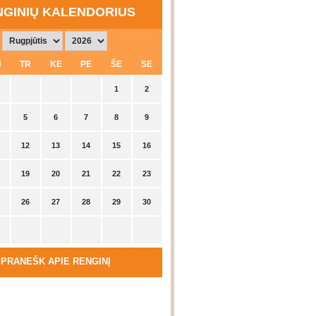
NGINIŲ KALENDORIUS
N
TR
KE
PE
ŠE
SE
29
30
31
1
2
5
6
7
8
9
12
13
14
15
16
19
20
21
22
23
26
27
28
29
30
2
3
4
5
6
PRANEŠK APIE RENGINĮ