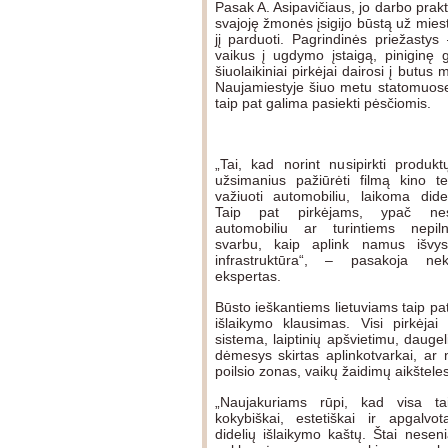
Pasak A. Asipavičiaus, jo darbo prakt
svajoję žmonės įsigijo būstą už mies
jį parduoti. Pagrindinės priežasty
vaikus į ugdymo įstaigą, piniginę g
šiuolaikiniai pirkėjai dairosi į butus
Naujamiestyje šiuo metu statomuose 
taip pat galima pasiekti pėsčiomis.
„Tai, kad norint nusipirkti produk
užsimanius pažiūrėti filmą kino te
važiuoti automobiliu, laikoma did
Taip pat pirkėjams, ypač nesi
automobiliu ar turintiems nepil
svarbu, kaip aplink namus išvyst
infrastruktūra“, – pasakoja nek
ekspertas.
Būsto ieškantiems lietuviams taip pat i
išlaikymo klausimas. Visi pirkėjai
sistema, laiptinių apšvietimu, daugel
dėmesys skirtas aplinkotvarkai, ar 
poilsio zonas, vaikų žaidimų aikšteles
„Naujakuriams rūpi, kad visa ta
kokybiškai, estetiškai ir apgalvot
didelių išlaikymo kaštų. Štai neseni