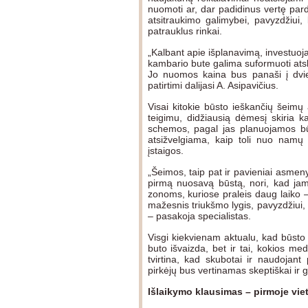
nuomoti ar, dar padidinus vertę pard
atsitraukimo galimybei, pavyzdžiui,
patrauklus rinkai.
„Kalbant apie išplanavimą, investuoj
kambario bute galima suformuoti atski
Jo nuomos kaina bus panaši į dvie
patirtimi dalijasi A. Asipavičius.
Visai kitokie būsto ieškančių šeimų 
teigimu, didžiausią dėmesį skiria
schemos, pagal jas planuojamos bū
atsižvelgiama, kaip toli nuo namų b
įstaigos.
„Šeimos, taip pat ir pavieniai asme
pirmą nuosavą būstą, nori, kad ja
zonoms, kuriose praleis daug laiko –
mažesnis triukšmo lygis, pavyzdžiui,
– pasakoja specialistas.
Visgi kiekvienam aktualu, kad būsto 
buto išvaizda, bet ir tai, kokios me
tvirtina, kad skubotai ir naudoja
pirkėjų bus vertinamas skeptiškai ir g
Išlaikymo klausimas – pirmoje vie