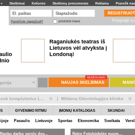
 +
Skelbimai
Kelionės
Skelbimų prenumerata
Reklama
Pranešk nau
REGISTRUOT
Prisijungti s
prisiminti mane
Pamiršote slaptažodį?
Raganiukės teatras iš
ė
Lietuvos vėl atvyksta į
aulio
Londoną!
lnio
NEMOKAMAI
NAUJAS SKELBIMAS
MANO
book kompiuterius L...
☆
|
Mildena Odontologijos klinika
☆
OS
GYVENIMO RITMU
ĮMONIŲ KATALOGAS
SKUNDAI
ijoje
Pasaulis
Lietuvoje
Sportas
Ekonomika
Sveikata
Versl
mi skelbimai
Skelbimų prenumerata
Visi skelbimai
Rss kanalas
Rankų darbo verslo dov...
Retro Fotobūdelės nuom...