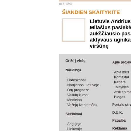
REKLAMA
ŠIANDIEN SKAITYKITE
Lietuvis Andrius
Milašius pasiek
aukščiausio pas
aktyvaus ugnika
viršūnę
Grižti į viršų
Apie projek
Naudinga
Apie mus
Kontaktai
HoroskopaI
Karjera
Naujienos Lietuvoje
Taisyklės
Orų prognozė
Atsiliepima
Valiutų kursai
Blogas
Medicina
Portalo str
Vežėjų tvarkaraštis
D.U.K.
Skelbimai
Pagalba
Anglijoje
Reklama
Lietuvoje