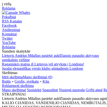
į viršų
Reklama
Pokalbiai
RSS Kanalas
Facebook
Atsiliepimai
Kontaktai
Twitter
YouTube
Reklama
Šiandien skaitykite
Lietuvis Andrius Milašius pasiekė aukščiausio pasaulio aktyvaus
ugnikalnio viršūnę
Raganiukės teatras iš Lietuvos vėl atvyksta į Londoną!
Juodai elegantiškas verslo klubo gimtadienis Londone
Skelbimas
Įdėti skelbimą
Mano skelbimai (
0
)
Buitis
»
Grožis, sveikata
»
Kita
Reklamuoti skelbimą
Mano skelbimai
Susisiekti
Spausdinti
Nusiųsti nuorodą
Grįžti atgal
Re
STRAIPSNIAI
Lietuvis Andrius Milašius pasiekė aukščiausio pasaulio aktyvaus ugni
KALIO CIANIDAS, VANDENILIO CIANIDAS, NEMBUTALIS,