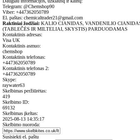
Daugiau informacijos, užklausų ir kainų:
Telegram: @Chemshop90
Viber: +447362050789
El. paštas: chemicaltrader21@gmail.com
Raktiniai žodžiai:
KALIO CIANIDAS, VANDENILIO CIANIDA
(TABLEČĖS IR MILTELIAI, SKYSTIS) PARDUODAMAS
Kontaktinis adresas:
Visa UK
Kontaktinis asmuo:
chemshop
Kontaktinis telefonas:
+447362050789
Kontaktinis telefonas 2:
+447362050789
Skype:
raywater63
Skelbimas peržiūrėtas:
419
Skelbimo ID:
69132
Skelbimas įkeltas:
2025-08-13 14:35:17
Skelbimo nuoroda:
Susisiekti el. paštu