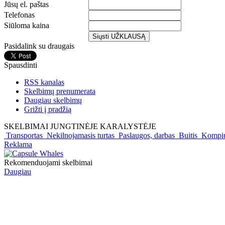
Jūsų el. paštas
Telefonas
Siūloma kaina
Pasidalink su draugais
Spausdinti
RSS kanalas
Skelbimų prenumerata
Daugiau skelbimų
Grižti į pradžią
SKELBIMAI JUNGTINĖJE KARALYSTĖJE
Transportas
Nekilnojamasis turtas
Paslaugos, darbas
Buitis
Kompiu
Reklama
Rekomenduojami skelbimai
Daugiau