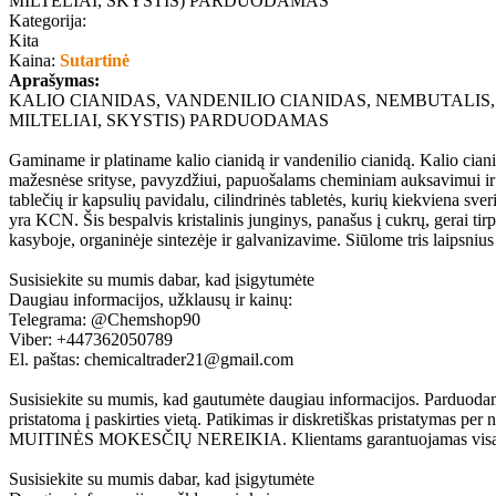
MILTELIAI, SKYSTIS) PARDUODAMAS
Kategorija:
Kita
Kaina:
Sutartinė
Aprašymas:
KALIO CIANIDAS, VANDENILIO CIANIDAS, NEMBUTALIS,
MILTELIAI, SKYSTIS) PARDUODAMAS
Gaminame ir platiname kalio cianidą ir vandenilio cianidą. Kalio ciani
mažesnėse srityse, pavyzdžiui, papuošalams cheminiam auksavimui ir p
tablečių ir kapsulių pavidalu, cilindrinės tabletės, kurių kiekviena sv
yra KCN. Šis bespalvis kristalinis junginys, panašus į cukrų, gerai t
kasyboje, organinėje sintezėje ir galvanizavime. Siūlome tris laipsni
Susisiekite su mumis dabar, kad įsigytumėte
Daugiau informacijos, užklausų ir kainų:
Telegrama: @Chemshop90
Viber: +447362050789
El. paštas: chemicaltrader21@gmail.com
Susisiekite su mumis, kad gautumėte daugiau informacijos. Parduodame
pristatoma į paskirties vietą. Patikimas ir diskretiškas pristatymas per 
MUITINĖS MOKESČIŲ NEREIKIA. Klientams garantuojamas visas pi
Susisiekite su mumis dabar, kad įsigytumėte