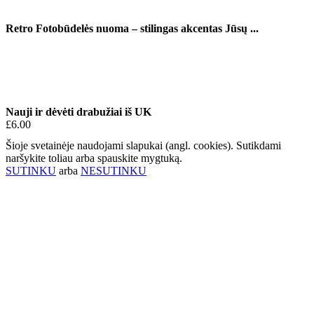
Retro Fotobūdelės nuoma – stilingas akcentas Jūsų ...
Nauji ir dėvėti drabužiai iš UK
£6.00
Šioje svetainėje naudojami slapukai (angl. cookies). Sutikdami
naršykite toliau arba spauskite mygtuką.
SUTINKU
arba
NESUTINKU